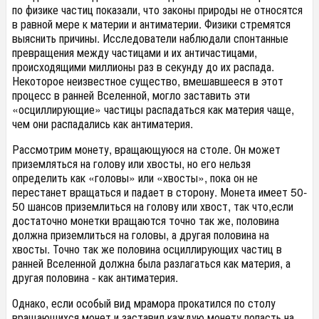
по физике частиц показали, что законы природы не относятся
в равной мере к материи и антиматерии. Физики стремятся
выяснить причины. Исследователи наблюдали спонтанные
превращения между частицами и их античастицами,
происходящими миллионы раз в секунду до их распада.
Некоторое неизвестное существо, вмешавшееся в этот
процесс в ранней Вселенной, могло заставить эти
«осциллирующие» частицы распадаться как материя чаще,
чем они распадались как антиматерия.
Рассмотрим монету, вращающуюся на столе. Он может
приземляться на голову или хвосты, но его нельзя
определить как «головы» или «хвосты», пока он не
перестанет вращаться и падает в сторону. Монета имеет 50-
50 шансов приземлиться на голову или хвост, так что,если
достаточно монетки вращаются точно так же, половина
должна приземлиться на головы, а другая половина на
хвосты. Точно так же половина осциллирующих частиц в
ранней Вселенной должна была разлагаться как материя, а
другая половина - как антиматерия.
Однако, если особый вид мрамора прокатился по столу
вращающихся монет и заставил каждую монету попасть на