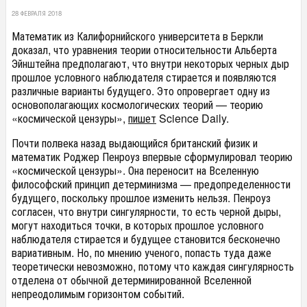
28 ФЕВРАЛЯ 2018
Математик из Калифорнийского университета в Беркли
доказал, что уравнения теории относительности Альберта
Эйнштейна предполагают, что внутри некоторых черных дыр
прошлое условного наблюдателя стирается и появляются
различные варианты будущего. Это опровергает одну из
основополагающих космологических теорий — теорию
«космической цензуры»,
пишет
Science Daily.
Почти полвека назад выдающийся британский физик и
математик Роджер Пенроуз впервые сформулировал теорию
«космической цензуры». Она переносит на Вселенную
философский принцип детерминизма — предопределенности
будущего, поскольку прошлое изменить нельзя. Пенроуз
согласен, что внутри сингулярности, то есть черной дыры,
могут находиться точки, в которых прошлое условного
наблюдателя стирается и будущее становится бесконечно
вариативным. Но, по мнению ученого, попасть туда даже
теоретически невозможно, потому что каждая сингулярность
отделена от обычной детерминированной Вселенной
непреодолимым горизонтом событий.