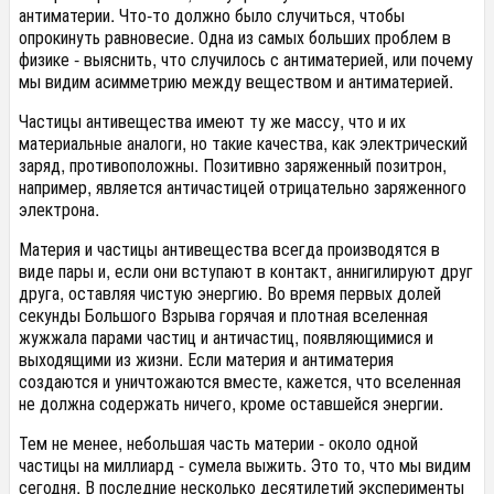
антиматерии. Что-то должно было случиться, чтобы
опрокинуть равновесие. Одна из самых больших проблем в
физике - выяснить, что случилось с антиматерией, или почему
мы видим асимметрию между веществом и антиматерией.
Частицы антивещества имеют ту же массу, что и их
материальные аналоги, но такие качества, как электрический
заряд, противоположны. Позитивно заряженный позитрон,
например, является античастицей отрицательно заряженного
электрона.
Материя и частицы антивещества всегда производятся в
виде пары и, если они вступают в контакт, аннигилируют друг
друга, оставляя чистую энергию. Во время первых долей
секунды Большого Взрыва горячая и плотная вселенная
жужжала парами частиц и античастиц, появляющимися и
выходящими из жизни. Если материя и антиматерия
создаются и уничтожаются вместе, кажется, что вселенная
не должна содержать ничего, кроме оставшейся энергии.
Тем не менее, небольшая часть материи - около одной
частицы на миллиард - сумела выжить. Это то, что мы видим
сегодня. В последние несколько десятилетий эксперименты